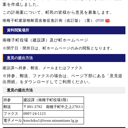
案を作成しました。
この計画案について、町民の皆様から意見を募集します。
南種子町建築物耐震改修促進計画（改訂版）（案） (
PDF
)
資料閲覧場所
南種子町役場（建設課）及び町ホームページ
※閉庁日・閉所日は、町ホームページのみの閲覧となります。
意見の提出方法
建設課へ持参、郵送、メールまたはファクス
※持参、郵送、ファクスの場合は、ページ下部にある「意見提
出用紙」をダウンロードしてご利用ください。
意見の提出方法
持参
建設課（南種子町役場1階）
郵送
〒891-3792 南種子町中之上2793-1
ファクス
0997-24-1123
電子メール
kenchiku1@town.minamitane.lg.jp