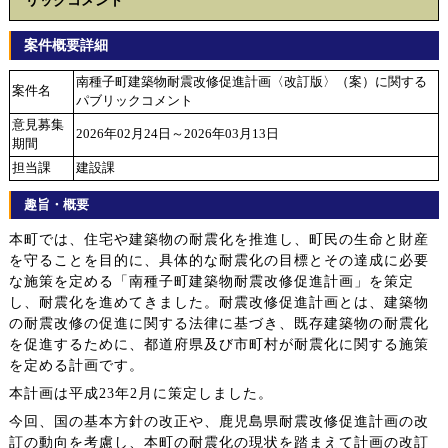
リックコメント
案件概要詳細
南種子町建築物耐震改修促進計画〈改訂版〉（案）に関する
案件名
パブリックコメント
意見募集
2026年02月24日～2026年03月13日
期間
担当課
建設課
趣旨・概要
本町では、住宅や建築物の耐震化を推進し、町民の生命と財産
を守ることを目的に、具体的な耐震化の目標とその達成に必要
な施策を定める「南種子町建築物耐震改修促進計画」を策定
し、耐震化を進めてきました。耐震改修促進計画とは、建築物
の耐震改修の促進に関する法律に基づき、既存建築物の耐震化
を促進するために、都道府県及び市町村が耐震化に関する施策
を定める計画です。
本計画は平成23年2月に策定しました。
今回、国の基本方針の改正や、鹿児島県耐震改修促進計画の改
訂の動向を考慮し、本町の耐震化の現状を踏まえて計画の改訂