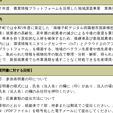
７年度 農業情報プラットフォームを活用した地域課題事業 業務
的
子町では令和5年度に策定した「南種子町デジタル田園都市国家構
業）就業者の高齢化、若年層の就業者の減少による今後の衰退を重
、将来を担う意欲的な人材を確保するため、後継者及び新規就農者
的には、環境情報モニタリングセンサー（IoT）とクラウド上のア
プラットフォーム」を構築する。地域のベテラン生産者や他生産者
し、集められた情報を植物化学の観点で整理・分析・解析、得られ
とで、新規就農者でも作業適期を逃すことなく対処できる生産環境
質問書に対する回答】
①：参加表明書の印について
証明書の様式には，氏名（法人名）の欄に（印）があり，法人の場
氏名（法人名）の欄のみ社印を押印ください。
②：応募書類の提出方法について
要領のとおり，紙媒体で７部，持参または郵送でご提出ください。
タ（PDFファイル）を暗号化した電子メールにて提出してください