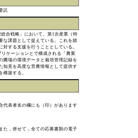
委託
想総合戦略」において、第1次産業（特
要な課題として捉えている。これを踏
に対する支援を行うこととしている。
プリケーションとで構成される「農業
の圃場の環境データと栽培管理記録を
た知見を高度な営農情報として提供す
を構築する。
合代表者名の欄にも（印）があります
また，併せて，全ての応募書類の電子
。