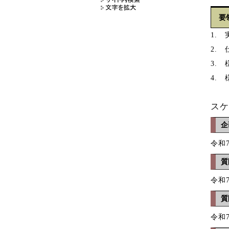
要
1.
2.
3.
4.
スケ
企
令和
質
令和
質
令和