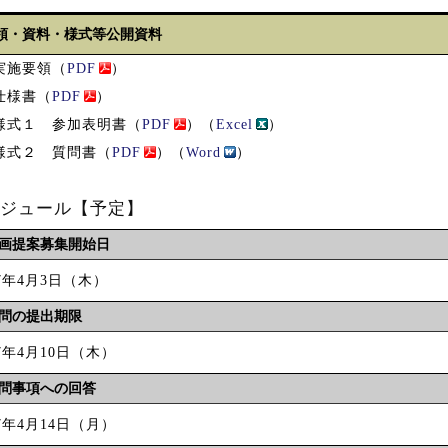
領・資料・様式等公開資料
 実施要領（
PDF
）
 仕様書（
PDF
）
 様式１ 参加表明書（
PDF
）（
Excel
）
 様式２ 質問書（
PDF
）（
Word
）
ジュール【予定】
画提案募集開始日
7年4月3日（木）
問の提出期限
7年4月10日（木）
問事項への回答
7年4月14日（月）