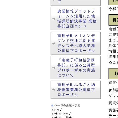
て
令和
農業情報プラットフ
ォームを活用した地
目
域課題解決事業 業務
委託企画コンペ
南種
に農
南種子町ＡＩオンデ
まえ
マンド交通に係る運
行システム導入業務
具体
公募型プロポーザル
情報
収集
「南種子町包括業務
るこ
委託」に係る公募型
プロポーザルの実施
【
について
質問
南種子町ふるさと納
税推進業務公募型プ
参加
ロポーザル
が，
質問
実施
デー