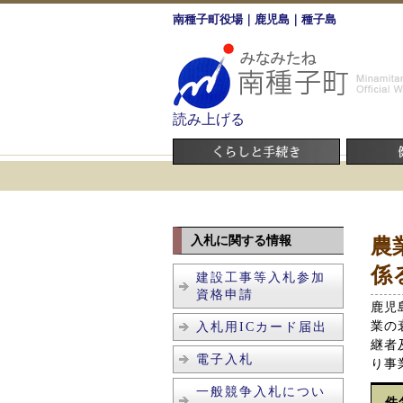
南種子町役場｜鹿児島｜種子島
読み上げる
入札に関する情報
農
係
建設工事等入札参加
資格申請
鹿児
業の
入札用ICカード届出
継者
電子入札
り事
一般競争入札につい
件