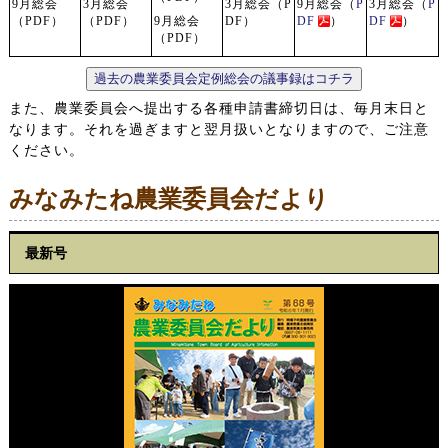
9月総会
3月総会
3月総会（P
9月総会（
P
3月総会（
P
（PDF）
（PDF）
9月総会
DF）
DF
）
DF
）
（PDF）
過去の農業委員会定例総会の議事録はコチラ
また、農業委員会へ提出する各種申請書締切日は、毎月末日と
なります。それを過ぎますと翌月扱いとなりますので、ご注意
ください。
みなみたね農業委員会だより
最新号