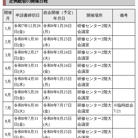
定例総会の開催日程
開催
総会開催（予定）
申請書締切日
開催場所
備考
月
年月日
令和7年12月26
令和8年1月26日
研修センター2階大
1月
日(金)
(月)
会議室
令和8年1月30
令和8年2月25日
研修センター2階大
2月
日(金)
(水)
会議室
令和8年2月27
令和8年3月24日
研修センター2階大
3月
日(金)
(火)
会議室
令和8年3月31
令和8年4月24日
研修センター2階大
4月
日(火)
(金)
会議室
令和8年4月30
令和8年5月25日
研修センター2階大
5月
日(木)
(月)
会議室
令和8年5月29
令和8年6月25日
研修センター2階大
6月
日(金)
(木)
会議室
令和8年6月30
令和8年7月17日
研修センター2階大
※臨時総会
7月
日(火)
(金)
会議室
7/21
令和8年7月31
令和8年8月25日
研修センター2階大
8月
日(金)
(火)
会議室
令和8年8月31
令和8年9月25日
研修センター2階大
9月
日(月)
(金)
会議室