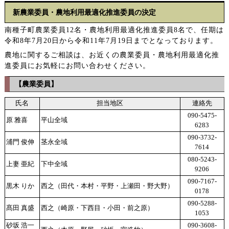
新農業委員・農地利用最適化推進委員の決定
南種子町農業委員12名・農地利用最適化推進委員8名で、任期は
令和8年7月20日から令和11年7月19日までとなっております。
農地に関するご相談は、お近くの農業委員・農地利用最適化推
進委員にお気軽にお問い合わせください。
【農業委員】
氏名
担当地区
連絡先
090-5475-
原 雅喜
平山全域
6283
090-3732-
浦門 俊伸
茎永全域
7614
080-5243-
上妻 亜紀
下中全域
9206
090-7167-
黒木 りか
西之（田代・本村・平野・上瀬田・野大野）
0178
090-5288-
髙田 真盛
西之（崎原・下西目・小田・前之原）
1053
砂坂 浩一
090-3608-