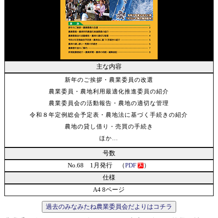
主な内容
新年のご挨拶・農業委員の改選
農業委員・農地利用最適化推進委員の紹介
農業委員会の活動報告・農地の適切な管理
令和８年定例総会予定表・農地法に基づく手続きの紹介
農地の貸し借り・売買の手続き
ほか…
号数
No.68 1月発行 （
PDF
）
仕様
A4 8ページ
過去のみなみたね農業委員会だよりはコチラ