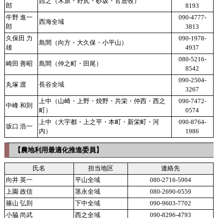
西之（木原・野尻・砂坂・官造牧）
郎
8193
牛野 進一
090-4777-
西海全域
郎
3813
久保田 力
090-1978-
島間（向方・大久保
・
小平山
）
雄
4937
080-5216-
崎田 善昭
島間（仲之町・田尾）
8542
090-2504-
丸塚 渡
長谷全域
3267
上中（山崎・上野・焼野・共栄・仲西・西之
090-7472-
中峰 和則
町）
0574
上中（大宇都・上之平・本町・新栄町・河
090-8764-
坂口 浩一
内）
1986
【農地利用最適化推進委員】
氏名
担当地区
連絡先
向井 英一
平山全域
080-2716-5904
上園 政信
茎永全域
080-2690-0559
篠山 弘則
下中全域
090-9603-7702
小脇 尚武
西之全域
090-8296-4793