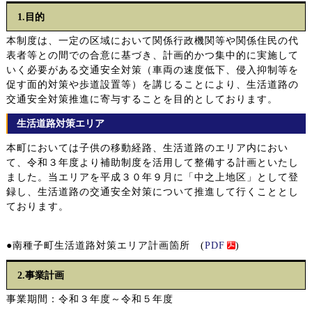
1.目的
本制度は、一定の区域において関係行政機関等や関係住民の代
表者等との間での合意に基づき、計画的かつ集中的に実施して
いく必要がある交通安全対策（車両の速度低下、侵入抑制等を
促す面的対策や歩道設置等）を講じることにより、生活道路の
交通安全対策推進に寄与することを目的としております。
生活道路対策エリア
本町においては子供の移動経路、生活道路のエリア内におい
て、令和３年度より補助制度を活用して整備する計画といたし
ました。当エリアを平成３０年９月に「中之上地区」として登
録し、生活道路の交通安全対策について推進して行くこととし
ております。
●南種子町生活道路対策エリア計画箇所 (
PDF
)
2.事業計画
事業期間：令和３年度～令和５年度