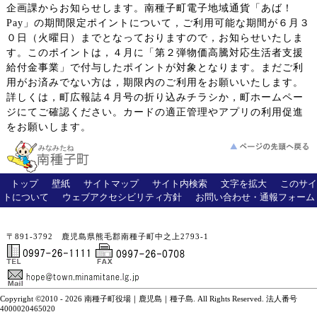
企画課からお知らせします。南種子町電子地域通貨「あば！
Pay」の期間限定ポイントについて，ご利用可能な期間が６月３
０日（火曜日）までとなっておりますので，お知らせいたしま
す。このポイントは，４月に「第２弾物価高騰対応生活者支援
給付金事業」で付与したポイントが対象となります。まだご利
用がお済みでない方は，期限内のご利用をお願いいたします。
詳しくは，町広報誌４月号の折り込みチラシか，町ホームペー
ジにてご確認ください。カードの適正管理やアプリの利用促進
をお願いします。
トップ
壁紙
サイトマップ
サイト内検索
文字を拡大
このサイ
トについて
ウェブアクセシビリティ方針
お問い合わせ・通報フォーム
〒891-3792 鹿児島県熊毛郡南種子町中之上2793-1
Copyright ©2010 - 2026 南種子町役場｜鹿児島｜種子島. All Rights Reserved. 法人番号
4000020465020