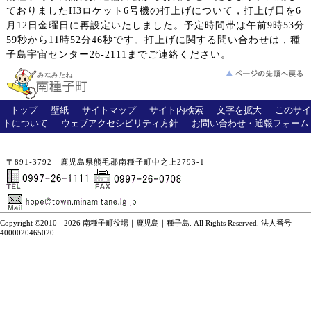
ておりましたH3ロケット6号機の打上げについて，打上げ日を6
月12日金曜日に再設定いたしました。予定時間帯は午前9時53分
59秒から11時52分46秒です。打上げに関する問い合わせは，種
子島宇宙センター26-2111までご連絡ください。
トップ
壁紙
サイトマップ
サイト内検索
文字を拡大
このサイ
トについて
ウェブアクセシビリティ方針
お問い合わせ・通報フォーム
〒891-3792 鹿児島県熊毛郡南種子町中之上2793-1
Copyright ©2010 - 2026 南種子町役場｜鹿児島｜種子島. All Rights Reserved. 法人番号
4000020465020