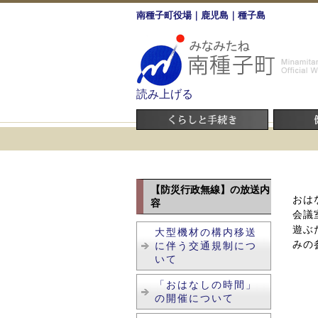
南種子町役場｜鹿児島｜種子島
読み上げる
【防災行政無線】の放送内
おは
容
会議
遊ぶ
大型機材の構内移送
みの
に伴う交通規制につ
いて
「おはなしの時間」
の開催について