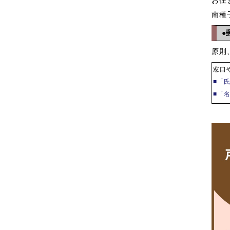
南種
●
原則
窓口
■「
■「