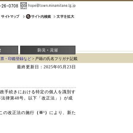
民票・印鑑登録など
> 戸籍の氏名フリガナ記載
最終更新日：2025年05月23日
「行政手続きにおける特定の個人を識別す
法律第48号。以下「改正法」）が成
この改正法の施行
（※¹）
により、新た