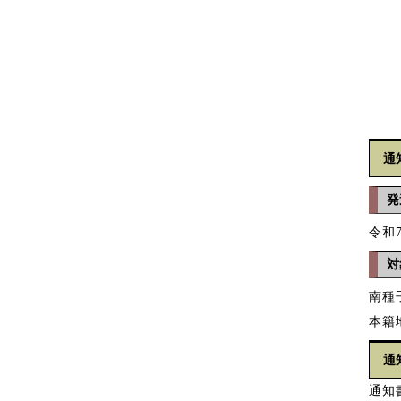
通
発
令和
対
南種
本籍
通
通知