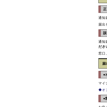
正
通知
届出
誤
通知
ださ
窓口
届
●
マイ
◆オ
●
お住