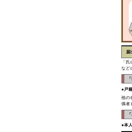
届
「氏
など
「
●戸
他の
偶者
「
●本