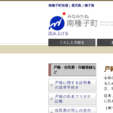
南種子町役場｜鹿児島｜種子島
読み上げる
戸籍・住民票・印鑑登録な
戸
ど
令和
戸籍に関する証明書
るた
の請求手続き
立、
従来
戸籍の氏名フリガナ
に氏
記載
（※
住民票の写しの交付