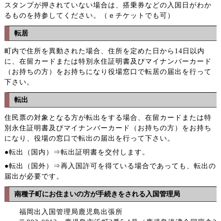
スタンプが押されていない場合は、搭乗券などの入国日がわか
るものを持参してください。（ｅチケットでも可）
転居
町内で住所を異動された場合、住所を定めた日から14日以内
に、在留カードまたは特別永住証明書及びマイナンバーカード
（お持ちの方）をお持ちになり役場窓口で転居の届出を行って
下さい。
転出
住民票の対象となる方が転出をする場合、在留カードまたは特
別永住証明書及びマイナンバーカード（お持ちの方）をお持ち
になり、役場の窓口で転出の届出を行って下さい。
●転出（国内）⇒転出証明書を交付します。
●転出（国外）⇒再入国許可を得ている場合であっても、転出の
届出が必要です。
南種子町にお住まいの方が手続きをされる入国管理局
福岡出入国管理局鹿児島出張所