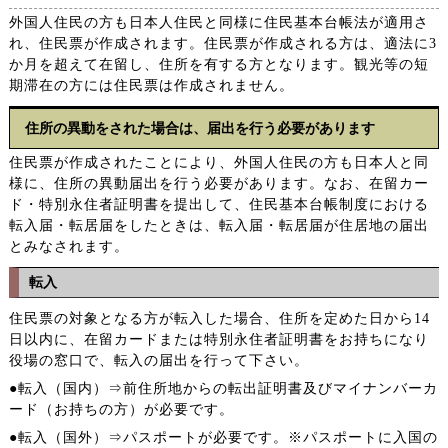
外国人住民の方も日本人住民と同様に住民基本台帳法が適用さ
れ、住民票が作成されます。住民票が作成される方は、適法に3
か月を超えて在留し、住所を有する方となります。観光等の短
期滞在の方には住民票は作成されません。
住所の異動をされた場合は、届出を行う必要があります
住民票が作成されたことにより、外国人住民の方も日本人と同
様に、住所の異動届出を行う必要があります。なお、在留カー
ド・特別永住者証明書を提出して、住民基本台帳制度における
転入届・転居届をしたときは、転入届・転居届が住居地の届出
とみなされます。
転入
住民票の対象となる方が転入した場合、住所を定めた日から14
日以内に、在留カードまたは特別永住者証明書をお持ちになり
役場の窓口で、転入の届出を行って下さい。
●転入（国内）⇒前住所地からの転出証明書及びマイナンバーカ
ード（お持ちの方）が必要です。
●転入（国外）⇒パスポートが必要です。※パスポートに入国の