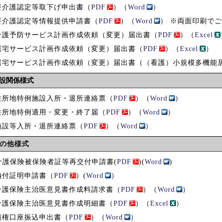
 要介護認定等取下げ申出書（
PDF
）（
Word
）
 要介護認定等情報提供申請書（
PDF
）（
Word
） ※両面印刷で
 介護予防サービス計画作成依頼（変更）届出書（
PDF
）（
Excel
 居宅サービス計画作成依頼（変更）届出書（
PDF
）（
Excel
）
 居宅サービス計画作成依頼（変更）届出書（（看護）小規模多機能
設関係様式
 住所地特例施設入所・退所連絡票（
PDF
）（
Word
）
 住所地特例適用・変更・終了届（
PDF
）（
Word
）
 施設等入所・退所連絡票（
PDF
）（
Word
）
の他様式
介護保険被保険者証等再交付申請書(
PDF
)(
Word
)
 納付証明申請書（
PDF
）(
Word
）
 介護保険主治医意見書作成料請求書（
PDF
）（
Word
）
 介護保険主治医意見書作成明細書（
PDF
）（
Excel
）
 債権口座振込申出書（
PDF
）（
Word
）