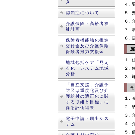
き
４.
認知症について
５.
６.
介護保険・高齢者福
祉計画
７.
８.
保険者機能強化推進
交付金及び介護保険
施
保険者努力支援金
１.
地域包括ケア「見え
る化」システム地域
２.
分析
３.
「自立支援，介護予
そ
防又は重度化及び介
護給付の適正化に関
１.
する取組と目標」に
２.
係る評価結果
３.
電子申請・届出シス
４.
テム
５.