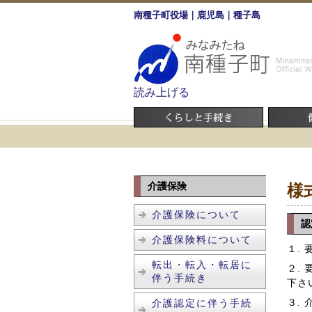
南種子町役場｜鹿児島｜種子島
読み上げる
介護保険
様
介護保険について
認
介護保険料について
１.
転出・転入・転居に
２.
伴う手続き
下さ
３.
介護認定に伴う手続