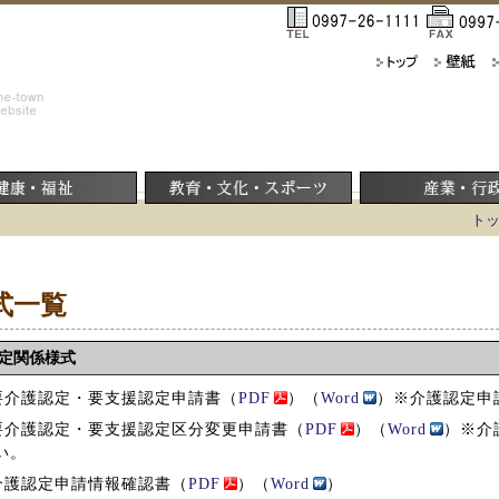
ト
式一覧
定関係様式
 要介護認定・要支援認定申請書（
PDF
）（
Word
）
※介護認定申
 要介護認定・要支援認定区分変更申請書（
PDF
）（
Word
）※介
い。
 介護認定申請情報確認書（
PDF
）（
Word
）