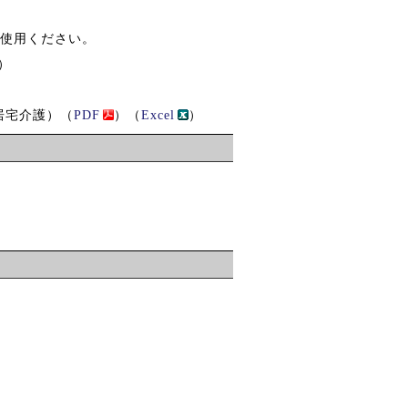
ご使用ください。
）
居宅介護）（
PDF
）（
Excel
）