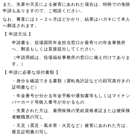
また、失業や天災による被害にあわれた場合は、特例での免除
申請もありますので、ご相談ください。
なお、審査には１～２ヶ月ほどかかり、結果はハガキにて本人
へ郵送されます。
【 申請方法 】
申請書を、役場国民年金担当窓口か最寄りの年金事務所
へ、郵送もしくは直接提出してください。
（申請用紙は、役場福祉事務所の窓口に備え付けてありま
す。）
【 申請に必要な添付書類 】
・身分を確認できる書類（運転免許証などの顔写真付きの
証明書など）
・年金番号が分かる年金手帳や通知書等もしくはマイナン
バーカード等個人番号が分かるもの
・失業された方は、雇用保険の受給資格者証または被保険
者離職票の写し
・天災（震災・風水害・火災など）被害にあわれた方は、
罹災証明書の写し