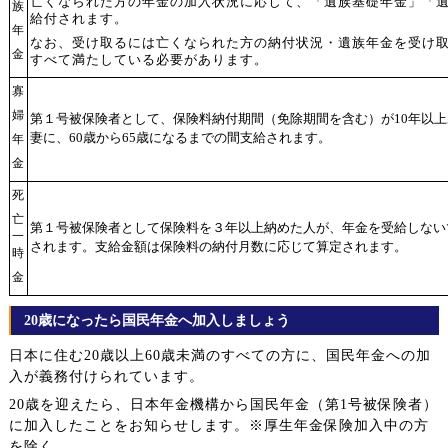
亡くなられた方の年金の加入状況に応じて、「遺族基礎年金」「
族
給付されます。
年
なお、受け取るには亡くなられた方の納付状況・遺族年金を受け
金
すべて満たしている必要があります。
寡
婦
第１号被保険者として、保険料納付期間（免除期間を含む）が10年以上
妻に、60歳から65歳になるまでの間支給されます。
年
金
死
亡
第１号被保険者として保険料を３年以上納めた人が、年金を受給しない
一
されます。支給金額は保険料の納付月数に応じて算定されます。
時
金
20歳になったら国民年金へ加入しましょう
日本に住む20歳以上60歳未満のすべての方に、国民年金への加
入が義務付けられています。
20歳を迎えたら、日本年金機構から国民年金（第1号被保険者）
に加入したことをお知らせします。※厚生年金保険加入中の方
を除く、