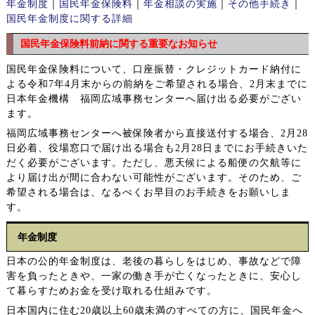
年金制度
｜
国民年金保険料
｜
年金相談の実施
｜
その他手続き
｜
国民年金制度に関する詳細
国民年金保険料前納に関する重要なお知らせ
国民年金保険料について、口座振替・クレジットカード納付に
よる令和7年4月末からの前納をご希望される場合、2月末までに
日本年金機構 福岡広域事務センターへ届け出る必要がござい
ます。
福岡広域事務センターへ被保険者から直接送付する場合、2月28
日必着、役場窓口で届け出る場合も2月28日までにお手続きいた
だく必要がございます。ただし、悪天候による船便の欠航等に
より届け出が間に合わない可能性がございます。そのため、ご
希望される場合は、なるべくお早目のお手続きをお願いしま
す。
年金制度
日本の公的年金制度は、老後の暮らしをはじめ、事故などで障
害を負ったときや、一家の働き手が亡くなったときに、安心し
て暮らすためお金を受け取れる仕組みです。
日本国内に住む20歳以上60歳未満のすべての方に、国民年金へ