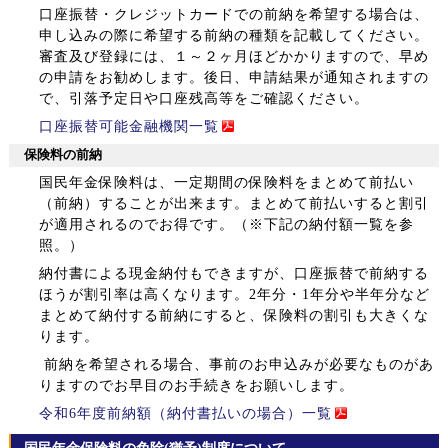
口座振替・クレジットカードでの前納を希望する場合は、
申し込みの際に希望する前納の種類を記載してください。
審査及び登録には、１～２ヶ月ほどかかりますので、早め
の申請をお勧めします。後日、申請結果が通知されますの
で、引落予定日や口座残高等をご確認ください。
口座振替可能金融機関一覧
保険料の前納
国民年金保険料は、一定期間の保険料をまとめて前払い
（前納）することが出来ます。まとめて前払いすると割引
が適用されるのでお得です。
（※下記の納付額一覧を参
照。）
納付書による現金納付もできますが、口座振替で前納する
ほうが割引率は高くなります。2年分・1年分や半年分など
まとめて納付する前納にすると、保険料の割引も大きくな
ります。
前納を希望される場合、事前のお申込みが必要なものがあ
りますのでお早目のお手続きをお願いします。
令和6年度前納額（納付書払いの場合）一覧