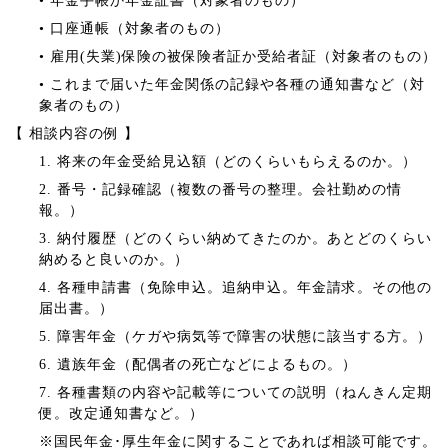
• 年金手帳か年金証書（対象者のもの）
• 口座通帳（対象者のもの）
• 雇用(失業)保険の被保険者証か受給者証（対象者のもの）
• これまで届いた年金関係の記録や各種の通知書など（対
象者のもの）
【 相談内容の例 】
1. 将来の年金受給見込額（どのくらいもらえるのか。）
2. 番号・記録確認（複数の番号の整理。会社勤めの情
報。）
3. 納付履歴（どのくらい納めてきたのか。あとどのくらい
納めると良いのか。）
4. 各種申請書（免除申込。追納申込。年金請求。その他の
届出書。）
5. 障害年金（ケガや病気等で障害の状態に該当する方。）
6. 遺族年金（配偶者の死亡などによるもの。）
7. 各種書類の内容や記載等についての説明（ねんきん定期
便。改定通知書など。）
※国民年金･厚生年金に関することであれば相談可能です。