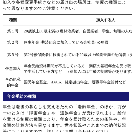
加入や各種変更手続きなどの届け出の場所は、制度の種類によ
って異なりますのでご注意ください。
種類
加入する人
第１号
20歳以上60歳未満の 農林漁業者、自営業者、学生、無職の人
第２号
厚生年金･共済組合に加入している会社員･公務員
第３号
第2号被保険者に扶養されている20歳以上60歳未満の配偶者（
年金受給資格期間が不足している方、満額の基礎年金を受け取
任意加入
で生活している方など （※加入には年齢の制限等があります
その他私
国民年金基金、iDeCo、確定拠出年金、退職等年金給付など
的年金
年金受給の種類
年金は老後の暮らしを支えるための「老齢年金」のほか、万が
一のときは「障害年金」や「遺族年金」が受け取れます。給付
を受ける制度の種類により、年金を受け取るための条件や、年
金額の計算方法も異なります。世帯状況やこれまでの納付状況
等にもよりますので、詳しくはお問い合わせください。