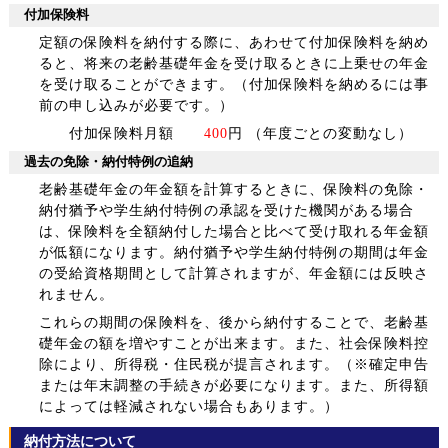
付加保険料
定額の保険料を納付する際に、あわせて付加保険料を納め
ると、将来の老齢基礎年金を受け取るときに上乗せの年金
を受け取ることができます。（付加保険料を納めるには事
前の申し込みが必要です。）
付加保険料月額
400
円 （年度ごとの変動なし）
過去の免除・納付特例の追納
老齢基礎年金の年金額を計算するときに、保険料の免除・
納付猶予や学生納付特例の承認を受けた機関がある場合
は、保険料を全額納付した場合と比べて受け取れる年金額
が低額になります。納付猶予や学生納付特例の期間は年金
の受給資格期間として計算されますが、年金額には反映さ
れません。
これらの期間の保険料を、後から納付することで、老齢基
礎年金の額を増やすことが出来ます。また、社会保険料控
除により、所得税・住民税が提言されます。（※確定申告
または年末調整の手続きが必要になります。また、所得額
によっては軽減されない場合もあります。）
納付方法について