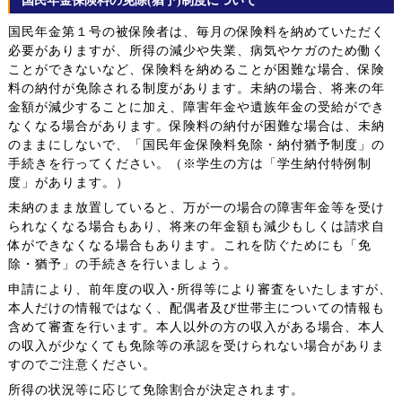
国民年金保険料の免除(猶予)制度について
国民年金第１号の被保険者は、毎月の保険料を納めていただく
必要がありますが、所得の減少や失業、病気やケガのため働く
ことができないなど、保険料を納めることが困難な場合、保険
料の納付が免除される制度があります。未納の場合、将来の年
金額が減少することに加え、障害年金や遺族年金の受給ができ
なくなる場合があります。保険料の納付が困難な場合は、未納
のままにしないで、「国民年金保険料免除・納付猶予制度」の
手続きを行ってください。（※学生の方は「学生納付特例制
度」があります。）
未納のまま放置していると、万が一の場合の障害年金等を受け
られなくなる場合もあり、将来の年金額も減少もしくは請求自
体ができなくなる場合もあります。これを防ぐためにも「免
除・猶予」の手続きを行いましょう。
申請により、前年度の収入･所得等により審査をいたしますが、
本人だけの情報ではなく、配偶者及び世帯主についての情報も
含めて審査を行います。本人以外の方の収入がある場合、本人
の収入が少なくても免除等の承認を受けられない場合がありま
すのでご注意ください。
所得の状況等に応じて免除割合が決定されます。