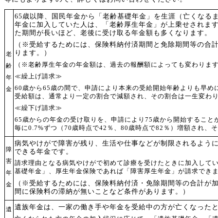
65歳以降、国民年金から「老齢基礎年金」を生涯（亡くなる
年金に加入していた人は、「老齢厚生年金」が上乗せされま
た期間が長いほど、老後に受け取る年金額も多くなります。
（※受給するためには、保険料納付済期間と免除期間等の合計が
ります。）
老
（※老齢厚生年金の年金額は、過去の報酬額によっても変わりま
齢
≪繰上げ請求≫
年
60歳から65歳の間で、申請により本来の受給開始年齢よりも早
金
受給額は、通常より一定の割合で減額され、その割合は一生変わ
≪繰下げ請求≫
65歳からの年金の受け取りを、申請により75歳から開始するこ
毎に0.7%ずつ（70歳時点で42％、80歳時点で82％）増額され、
病気やけがで障害が残り、生活や仕事などが制限されるよう
障
できる年金です。
害
請求理由となる病気やけがで初めて診療を受けたときに加入して
基礎年金」、厚生年金保険であれば「障害厚生年金」が請求でき
年
（※受給するためには、保険料納付済・免除期間等の合計が
金
間に保険料の滞納が無いことなど条件があります。）
遺族年金は、一家の働き手や年金を受給中の方が亡くなった
遺