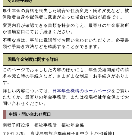
その他手続き
厚生年金の資格を喪失した場合や住所変更・氏名変更など、被
保険者自身や配偶者に変更があった場合は届出が必要です。
変更内容が確認できる書類を持参のうえ、最寄りの年金事務所
か役場窓口にてお手続きください。
不明な点は、事前に電話等でお問い合わせいただくと、必要書
類や手続き方法などを確認することができます。
国民年金制度に関する詳細
このページでお示しした内容のほかにも、年金受給開始時の請
求や死亡時の手続きなど、さまざまな制度・お手続きがありま
す。
詳しい内容については、
日本年金機構のホームページ
をご覧い
ただくか、最寄りの年金事務所、または役場福祉年金係までお
問い合わせください。
申請・問い合わせ窓口
南種子町役場 福祉事務所 福祉年金係
〒891-3792 鹿児島県熊毛郡南種子町中之上2793番地1