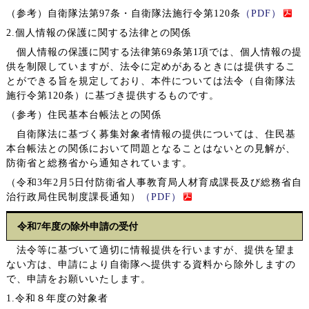
（参考）自衛隊法第97条・自衛隊法施行令第120条
（PDF）
2.個人情報の保護に関する法律との関係
個人情報の保護に関する法律第69条第1項では、個人情報の提
供を制限していますが、法令に定めがあるときには提供するこ
とができる旨を規定しており、本件については法令（自衛隊法
施行令第120条）に基づき提供するものです。
（参考）住民基本台帳法との関係
自衛隊法に基づく募集対象者情報の提供については、住民基
本台帳法との関係において問題となることはないとの見解が、
防衛省と総務省から通知されています。
（令和3年2月5日付防衛省人事教育局人材育成課長及び総務省自
治行政局住民制度課長通知）
（PDF）
令和7年度の除外申請の受付
法令等に基づいて適切に情報提供を行いますが、提供を望ま
ない方は、申請により自衛隊へ提供する資料から除外しますの
で、申請をお願いいたします。
1.令和８年度の対象者