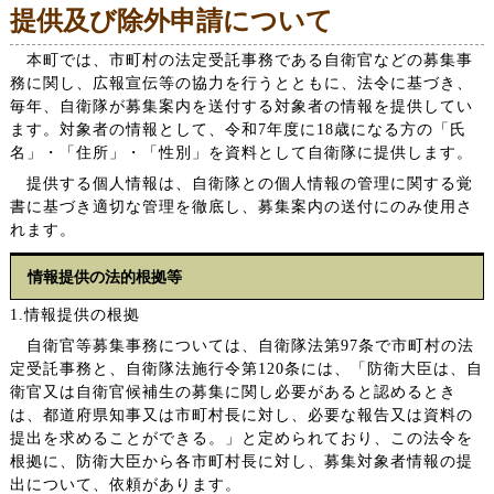
提供及び除外申請について
本町では、市町村の法定受託事務である自衛官などの募集事
務に関し、広報宣伝等の協力を行うとともに、法令に基づき、
毎年、自衛隊が募集案内を送付する対象者の情報を提供してい
ます。対象者の情報として、令和7年度に18歳になる方の「氏
名」・「住所」・「性別」を資料として自衛隊に提供します。
提供する個人情報は、自衛隊との個人情報の管理に関する覚
書に基づき適切な管理を徹底し、募集案内の送付にのみ使用さ
れます。
情報提供の法的根拠等
1.情報提供の根拠
自衛官等募集事務については、自衛隊法第97条で市町村の法
定受託事務と、自衛隊法施行令第120条には、「防衛大臣は、自
衛官又は自衛官候補生の募集に関し必要があると認めるとき
は、都道府県知事又は市町村長に対し、必要な報告又は資料の
提出を求めることができる。」と定められており、この法令を
根拠に、防衛大臣から各市町村長に対し、募集対象者情報の提
出について、依頼があります。