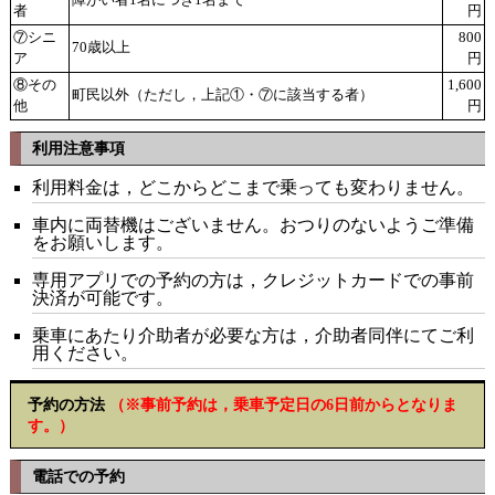
障がい者1名につき1名まで
者
円
⑦シニ
800
70歳以上
ア
円
⑧その
1,600
町民以外（ただし，上記①・⑦に該当する者）
他
円
利用注意事項
利用料金は，どこからどこまで乗っても変わりません。
車内に両替機はございません。おつりのないようご準備
をお願いします。
専用アプリでの予約の方は，クレジットカードでの事前
決済が可能です。
乗車にあたり介助者が必要な方は，介助者同伴にてご利
用ください。
予約の方法
（※事前予約は，乗車予定日の6日前からとなりま
す。）
電話での予約