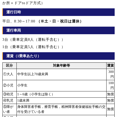
か所＋ドアtoドア方式）
運行日時
平日、8:30～17:00
（※土・日・祝日は運休）
運行車両
3台（乗車定員8人（運転手含む））
1台（乗車定員5人（運転手含む））
運賃（1乗車あたり）
区分
対象年齢等
運賃
300
①大人
中学生以上70歳未満
円
100
②小児
小学生
円
③幼児
1～6歳（小学生は除く）
無償
④乳児
1歳未満
無償
⑤障が
身体障害者手帳，療育手帳，精神障害者保健福祉手帳の交
無償
い者
付を受けている者