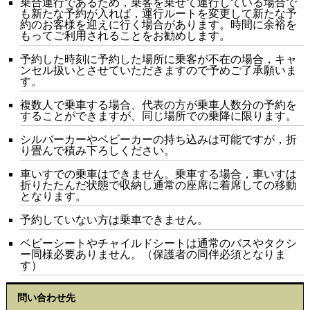
乗合運行であるため，乗客を乗せて運行している場合で
も新たな予約が入れば，運行ルートを変更して新たな予
約のお客様を迎えに行く場合があります。時間に余裕を
もってご利用されることをお勧めします。
予約した時刻に予約した場所に乗客が不在の場合，キャ
ンセル扱いとさせていただきますので予めご了承願いま
す。
複数人で乗車する場合、代表の方が乗車人数分の予約を
することができますが、同じ場所での乗降に限ります。
シルバーカーやベビーカーの持ち込みは可能ですが，折
り畳んで積み下ろしください。
車いすでの乗車はできません。乗車する場合，車いすは
折りたたんだ状態で収納し通常の座席に着席しての移動
となります。
予約していない方は乗車できません。
ベビーシートやチャイルドシートは通常のバスやタクシ
ー同様必要ありません。（保護者の同伴必須となりま
す）
問い合わせ先