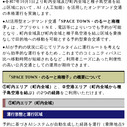
●令和7年10月1日より町内全域及び町内全域と種子島空港を結
ぶ区域において，AI（人工知能）を活用したオンデマンド交通
の本格運行を実施します。
●AI活用型オンデマンド交通
「SPACE TOWN・のるーと南種
子」
は，アプリやＬＩＮＥ，電話等によりいつでも予約が可能
となり，町内全域及び町内全域と種子島空港を結ぶ区域を乗換
なしで目的地への移動を可能とする予約型乗合交通です。
●AIが予約の状況に応じてリアルタイムに運行ルートを考えな
がら効率的な運行をするため，これまでのコミュニティバスに
比べ移動時間が短縮されるなど，利用者ニーズにあった利便性
の高い公共交通としての運用が期待できます。
「SPACE TOWN・のるーと南種子」の概要について
①町内エリア（町内全域）
と、
②空港エリア（町内全域から種
子島空港を結ぶ）
の
2つの経路
をご利用いただけます。
①町内エリア（町内全域）
運行形態と運行区域
予約に基づきAIシステムが自動生成した経路を運行（乗降地点9