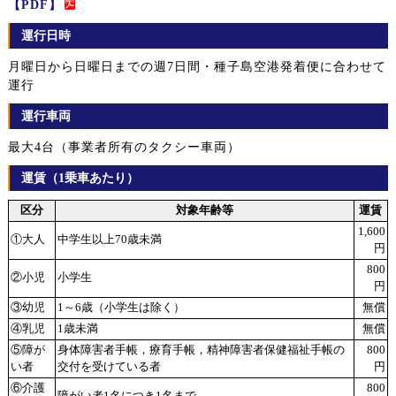
【PDF】
運行日時
月曜日から日曜日までの週7日間・種子島空港発着便に合わせて
運行
運行車両
最大4台（事業者所有のタクシー車両）
運賃（1乗車あたり）
区分
対象年齢等
運賃
1,600
①大人
中学生以上70歳未満
円
800
②小児
小学生
円
③幼児
1～6歳（小学生は除く）
無償
④乳児
1歳未満
無償
⑤障が
身体障害者手帳，療育手帳，精神障害者保健福祉手帳の
800
い者
交付を受けている者
円
⑥介護
800