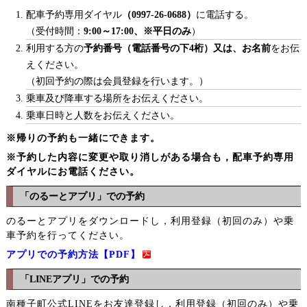
配車予約専用ダイヤル
（0997-26-0688）
に電話する。
（受付時間：
9:00～17:00、※平日のみ
）
利用する方の
予約番号（電話番号の下4桁）又は、お名前
をお伝
えください。
（初回予約の際は会員登録を行います。）
乗車及び降車する場所をお伝えください。
乗車日時と人数をお伝えください。
※帰りの予約も一緒にできます。
※予約した内容に変更や取り消しがある場合も，配車予約専用
ダイヤルにお電話ください。
「のるーとアプリ」での予約
のるーとアプリをダウンロードし，利用登録（初回のみ）や乗
車予約を行ってください。
アプリでの予約方法【PDF】
「LINEアプリ」での予約
南種子町公式LINEをお友達登録し，利用登録（初回のみ）や乗