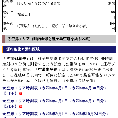
⑥介護
障がい者１名につき1名まで
無償
者
⑦シニ
100
70歳以上
ア
円
⑧その
400
町民以外（ただし，上記①・⑦に該当する者）
他
円
②空港エリア（町内全域と種子島空港を結ぶ区域）
運行形態と運行区域
「空港到着便」
は，種子島空港出発便に合わせ航空便出発時刻
定刻の30分前に到着するよう設定した乗降地点（MP）に運行ダ
イヤを設け運行。
「空港出発便」
は，航空便到着20分後に出発
し，出発後60分以内で，町内に設定したMPで乗合可能なAIシス
テムが自動生成した経路を運行。（乗降地点15か所）
★空港エリア時刻表（令和8年6月1日～令和8年6月30日分）
【PDF】
★空港エリア時刻表（令和8年7月1日～令和8年8月31日分）
【PDF】
★空港エリア時刻表（令和8年9月1日～令和8年10月24日分）