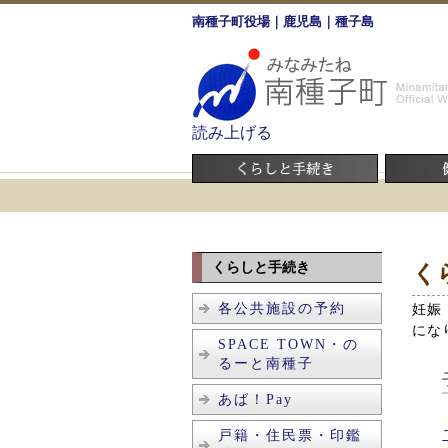
南種子町役場｜鹿児島｜種子島
読み上げる
くらしと手続き
く
各公共施設の予約
妊娠
にな
SPACE TOWN・の
るーと南種子
あば！Pay
戸籍・住民票・印鑑